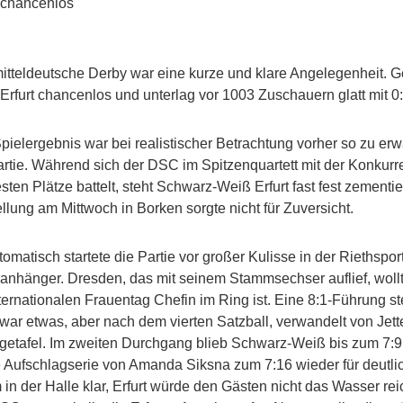
t chancenlos
itteldeutsche Derby war eine kurze und klare Angelegenheit.
rfurt chancenlos und unterlag vor 1003 Zuschauern glatt mit 0:3 
pielergebnis war bei realistischer Betrachtung vorher so zu erw
artie. Während sich der DSC im Spitzenquartett mit der Konkurr
sten Plätze battelt, steht Schwarz-Weiß Erfurt fast fest zementi
ellung am Mittwoch in Borken sorgte nicht für Zuversicht.
omatisch startete die Partie vor großer Kulisse in der Riethspor
anhänger. Dresden, das mit seinem Stammsechser auflief, woll
ernationalen Frauentag Chefin im Ring ist. Eine 8:1-Führung stel
zwar etwas, aber nach dem vierten Satzball, verwandelt von Jette
getafel. Im zweiten Durchgang blieb Schwarz-Weiß bis zum 7:9 
e Aufschlagserie von Amanda Siksna zum 7:16 wieder für deutlic
 in der Halle klar, Erfurt würde den Gästen nicht das Wasser re