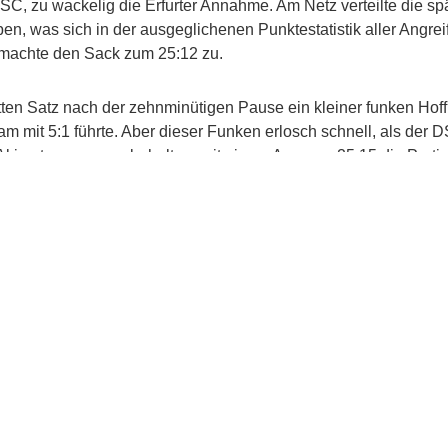
SC, zu wackelig die Erfurter Annahme. Am Netz verteilte die 
ben, was sich in der ausgeglichenen Punktestatistik aller Angre
 machte den Sack zum 25:12 zu.
itten Satz nach der zehnminütigen Pause ein kleiner funken Hoff
eam mit 5:1 führte. Aber dieser Funken erlosch schnell, als der 
Akimoto war es vorbehalten, mit einem Ass zum 25:15 die Partie
zeit zu beenden.
ochverdiente Sieger darf sich noch Hoffnung machen, zum Ende 
oder zwei zu springen. Erfurt hingegen bleibt vor dem abschließ
 und wird sich in den Playoffs wohl mit dem Spitzenreiter Stuttg
: Sebastian Schmidt