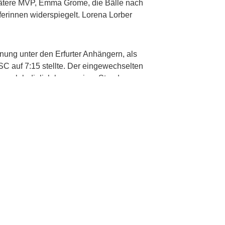
spätere MVP, Emma Grome, die Bälle nach
iferinnen widerspiegelt. Lorena Lorber
nung unter den Erfurter Anhängern, als
DSC auf 7:15 stellte. Der eingewechselten
 nach lediglich knapp einer Stunde
der Hinrunde vielleicht noch auf Platz
enden Spiel in Münster auf Platz acht
art duellieren.