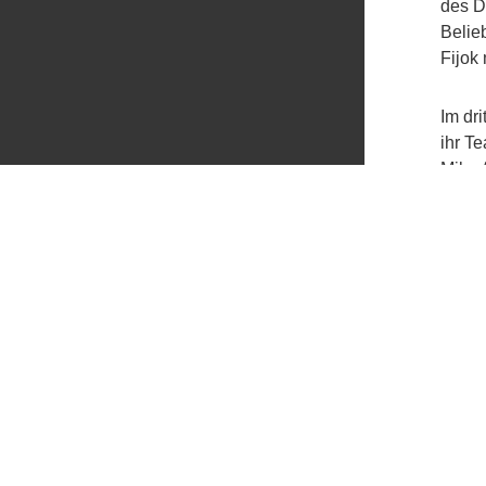
des D
Belie
Fijok
Im dr
ihr T
Miku 
Spiel
Der h
drei 
hängen
Fotos