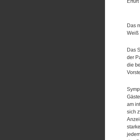
Erfur
Das m
Weiß E
Das S
der P
die be
Vorst
Sympt
Gäste
am int
sich 
Anzei
stark
jedem